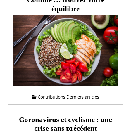
Confiné
équilibre
…
trouvez
votre
équilibre
Contributions Derniers articles
Coronavirus et cyclisme : une
Coronavir
crise sans précédent