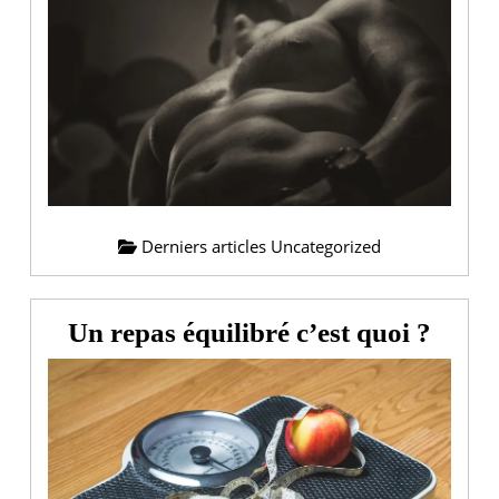
la
Whey
?
Derniers articles Uncategorized
Un
Un repas équilibré c’est quoi ?
repas
équil
c’est
quoi
?