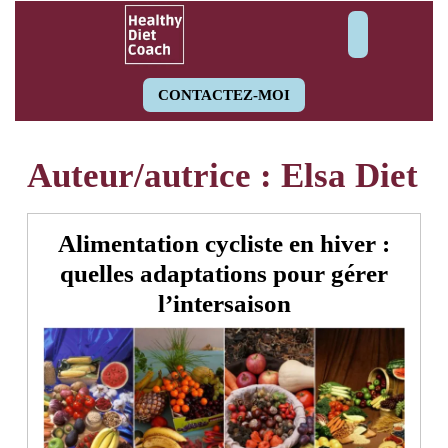
Skip
Open
to
content
Butto
CONTACTEZ-MOI
Auteur/autrice :
Elsa Diet
Alimentation cycliste en hiver :
quelles adaptations pour gérer
Alimentation
l’intersaison
cycliste
en
hiver
: