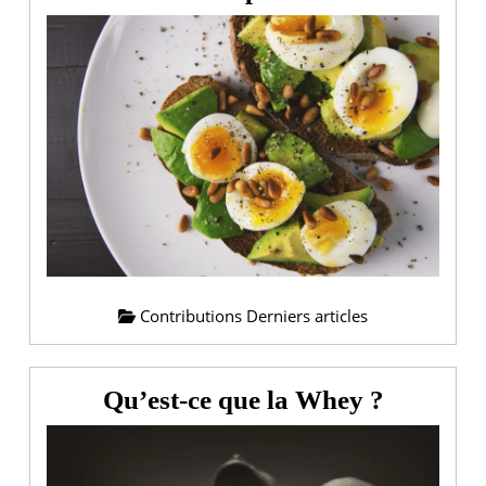
et
cyclisme
:
une
crise
sans
précédent
Contributions Derniers articles
Qu’est-
Qu’est-ce que la Whey ?
ce
que