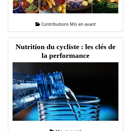
quelles
adaptations
pour
Contributions Mis en avant
gérer
l’intersaison
Nutrition du cycliste : les clés de
Nutrition
la performance
du
cycliste
:
les
clés
de
la
performance