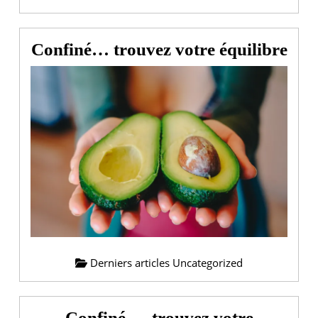
Con
Confiné… trouvez votre équilibre
tro
vot
équi
Derniers articles Uncategorized
Confiné … trouvez votre